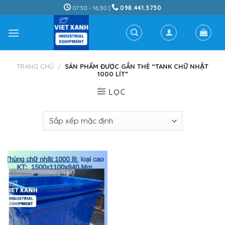
Skip
07:30 - 16:30 |
098.441.3730
to
content
TRANG CHỦ
/
SẢN PHẨM ĐƯỢC GẮN THẺ “TANK CHỮ NHẬT
1000 LÍT”
LỌC