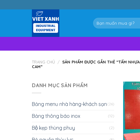
Skip
to
content
Tìm
kiếm:
TRANG CHỦ
/
SẢN PHẨM ĐƯỢC GẮN THẺ “TẤM NHỰA
CAM”
DANH MỤC SẢN PHẨM
Bảng menu nhà hàng-khách sạn
(26)
Bảng thông báo inox
(12)
Bộ kẹp thùng phuy
(2)
Bộ nguồn thủy lực
(8)