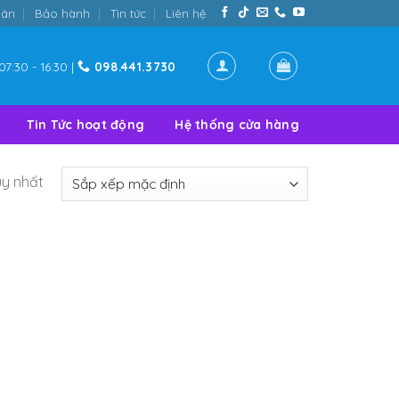
oán
Bảo hành
Tin tức
Liên hệ
07:30 - 16:30 |
098.441.3730
Tin Tức hoạt động
Hệ thống cửa hàng
uy nhất