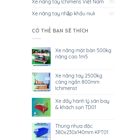
Xe nâng tay Ichimens Việt Nam
(5)
Xe nâng tay nhập khẩu niuli
(2)
CÓ THỂ BẠN SẼ THÍCH
Xe nâng mặt bàn 500kg
nâng cao 1m5
Xe nâng tay 2500kg
càng ngắn 800mm
Ichimenst
Xe đẩy hành lý sân bay
& khách sạn TD01
Thùng nhựa đặc
380x230x140mm KPT01