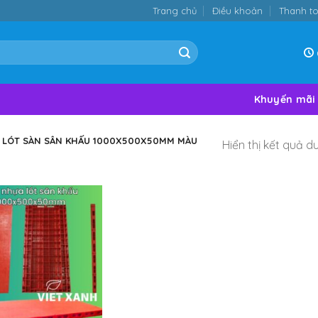
Trang chủ
Điều khoản
Thanh t
Khuyến mãi
 LÓT SÀN SÂN KHẤU 1000X500X50MM MÀU
Hiển thị kết quả d