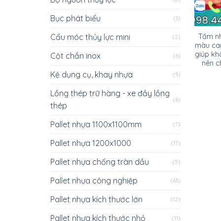
Bục phát biểu
(3)
Cẩu móc thủy lực mini
Tấm nh
(2)
màu c
giúp kh
Cột chắn inox
(6)
nên c
Kệ dụng cụ, khay nhựa
(9)
Lồng thép trữ hàng - xe đầy lồng
(6)
thép
Pallet nhựa 1100x1100mm
(7)
Pallet nhựa 1200x1000
(17)
Pallet nhựa chống tràn dầu
(5)
Pallet nhựa công nghiệp
(63)
Pallet nhựa kích thước lớn
(12)
Pallet nhựa kích thước nhỏ
(11)