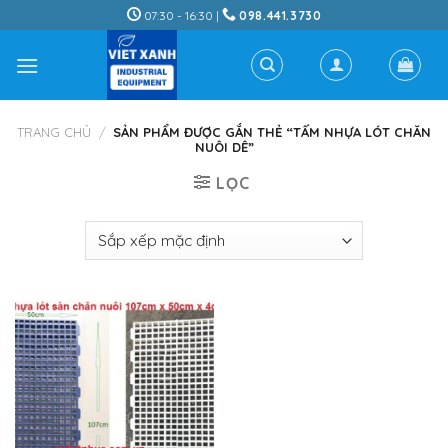
Skip
07:30 - 16:30 |
098.441.3730
to
content
TRANG CHỦ
/
SẢN PHẨM ĐƯỢC GẮN THẺ “TẤM NHỰA LÓT CHĂN
NUÔI DÊ”
LỌC