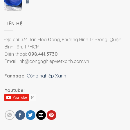
lít
LIÊN HỆ
Địa chỉ: 334 Tân Hòa Đông, Phường Bình Trị Đông, Quận
Bình Tân, TP.HCM
Điện thoại:
098.441.3730
Email: linh@congnghiepvietxanh.com.vn
Fanpage:
Công nghiệp Xanh
Youtube: