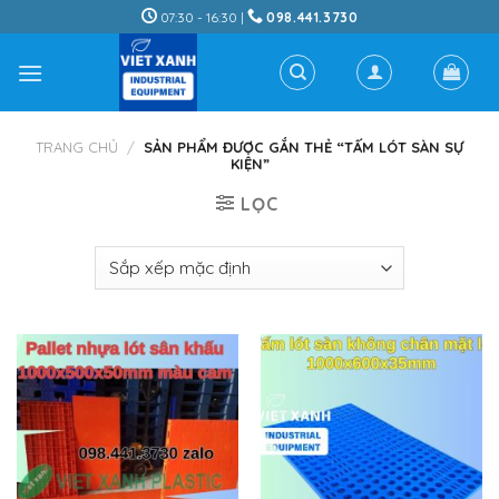
Skip
07:30 - 16:30 |
098.441.3730
to
content
TRANG CHỦ
/
SẢN PHẨM ĐƯỢC GẮN THẺ “TẤM LÓT SÀN SỰ
KIỆN”
LỌC