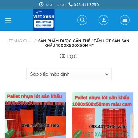
Skip
07:30 - 16:30 |
098.441.3730
to
content
TRANG CHỦ
/
SẢN PHẨM ĐƯỢC GẮN THẺ “TẤM LÓT SÀN SÂN
KHẤU 1000X500X50MM”
LỌC