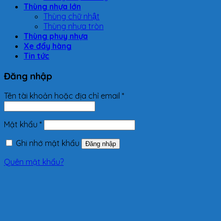
Thùng nhựa lớn
Thùng chữ nhật
Thùng nhựa tròn
Thùng phuy nhựa
Xe đẩy hàng
Tin tức
Đăng nhập
Tên tài khoản hoặc địa chỉ email
*
Mật khẩu
*
Ghi nhớ mật khẩu
Đăng nhập
Quên mật khẩu?