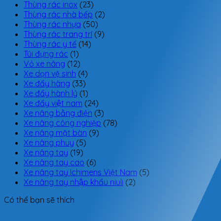
Thùng rác inox
(23)
Thùng rác nhà bếp
(2)
Thùng rác nhựa
(50)
Thùng rác trang trí
(9)
Thùng rác y tế
(14)
Túi đựng rác
(1)
Vỏ xe nâng
(12)
Xe dọn vệ sinh
(4)
Xe đẩy hàng
(33)
Xe đẩy hành lý
(1)
Xe đẩy việt nam
(24)
Xe nâng bằng điện
(3)
Xe nâng công nghiệp
(78)
Xe nâng mặt bàn
(9)
Xe nâng phuy
(5)
Xe nâng tay
(19)
Xe nâng tay cao
(6)
Xe nâng tay Ichimens Việt Nam
(5)
Xe nâng tay nhập khẩu niuli
(2)
Có thể bạn sẽ thích