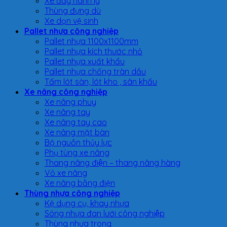
Xe đẩy hành lý
Thùng đựng dù
Xe dọn vệ sinh
Pallet nhựa công nghiệp
Pallet nhựa 1100x1100mm
Pallet nhựa kích thước nhỏ
Pallet nhựa xuất khẩu
Pallet nhựa chống tràn dầu
Tấm lót sàn, lót kho , sân khấu
Xe nâng công nghiệp
Xe nâng phuy
Xe nâng tay
Xe nâng tay cao
Xe nâng mặt bàn
Bộ nguồn thủy lực
Phụ tùng xe nâng
Thang nâng điện – thang nâng hàng
Vỏ xe nâng
Xe nâng bằng điện
Thùng nhựa công nghiệp
Kệ dụng cụ, khay nhựa
Sóng nhựa đan lưới công nghiệp
Thùng nhựa trong