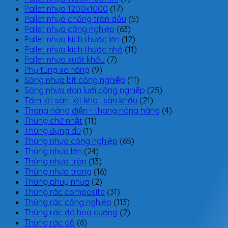
Pallet nhựa 1200x1000
(17)
Pallet nhựa chống tràn dầu
(5)
Pallet nhựa công nghiệp
(63)
Pallet nhựa kích thước lớn
(12)
Pallet nhựa kích thước nhỏ
(11)
Pallet nhựa xuất khẩu
(7)
Phụ tùng xe nâng
(9)
Sóng nhựa bít công nghiệp
(11)
Sóng nhựa đan lưới công nghiệp
(25)
Tấm lót sàn, lót kho , sân khấu
(21)
Thang nâng điện - thang nâng hàng
(4)
Thùng chữ nhật
(11)
Thùng đựng dù
(1)
Thùng nhựa công nghiệp
(65)
Thùng nhựa lớn
(24)
Thùng nhựa tròn
(13)
Thùng nhựa trong
(16)
Thùng phuy nhựa
(2)
Thùng rác composite
(31)
Thùng rác công nghiệp
(113)
Thùng rác đá hoa cương
(2)
Thùng rác gỗ
(6)