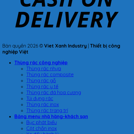
Bản quyền 2026 ©
Viet Xanh Industry
|
Thiết bị công
nghiệp Việt
Thùng rác công nghiệp
Thùng rác nhựa
Thùng rác composite
Thùng rác gỗ
Thùng rác y tế
Thùng rác đá hoa cương
Túi đựng rác
Thùng rác inox
Thùng rác trang trí
Bảng menu nhà hàng-khách sạn
Bục phát biểu
Cột chắn inox