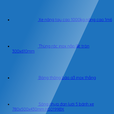
Xe nâng tay cao 1000kg nâng cao 1m6
Thùng rác inox nắp lật tròn
300x610mm
Bảng thông báo a3 inox thẳng
Sóng nhựa đan lưới 5 bánh xe
780x500x430mm HS0199BX