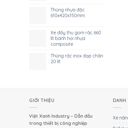
Thùng nhựa đặc
610x420x150mm
Xe đẩy thu gom rác 660
lít bánh hơi nhựa
composite
Thùng rác inox đạp chân
20 lít
GIỚI THIỆU
DANH 
Việt Xanh Industry – Dẫn đầu
Xe nân
trong thiết bị công nghiệp