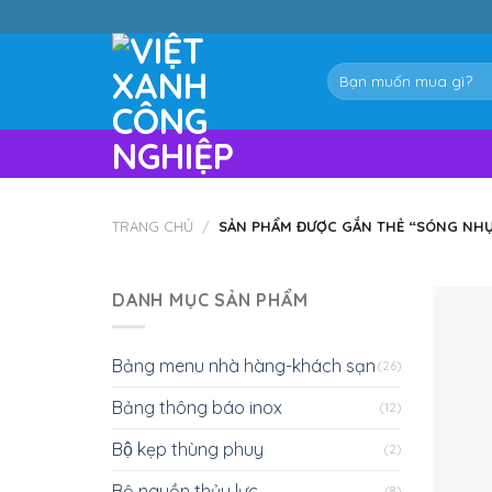
Skip
to
content
Tìm
kiếm:
TRANG CHỦ
/
SẢN PHẨM ĐƯỢC GẮN THẺ “SÓNG NHỰA
DANH MỤC SẢN PHẨM
Bảng menu nhà hàng-khách sạn
(26)
Bảng thông báo inox
(12)
Bộ kẹp thùng phuy
(2)
Bộ nguồn thủy lực
(8)