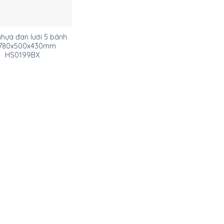
hựa đan lưới 5 bánh
 780x500x430mm
HS0199BX