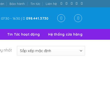
oán
Bảo hành
Tin tức
Liên hệ
07:30 - 16:30 |
098.441.3730
Tin Tức hoạt động
Hệ thống cửa hàng
uy nhất