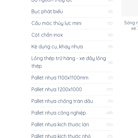
Bục phát biểu
(3)
Cẩu móc thủy lực mini
Sóng n
(2)
xe
Cột chắn inox
(6)
Kệ dụng cụ, khay nhựa
(9)
Lồng thép trữ hàng - xe đầy lồng
(6)
thép
Pallet nhựa 1100x1100mm
(7)
Pallet nhựa 1200x1000
(17)
Pallet nhựa chống tràn dầu
(5)
Pallet nhựa công nghiệp
(63)
Pallet nhựa kích thước lớn
(12)
Pallet nhựa kích thước nhỏ
(11)