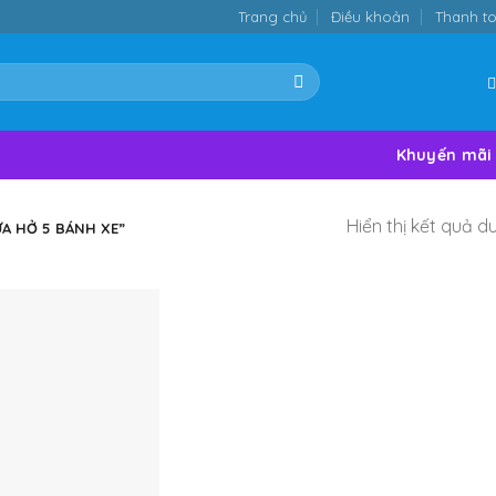
Trang chủ
Điều khoản
Thanh t
Khuyến mãi
Hiển thị kết quả d
 HỞ 5 BÁNH XE”