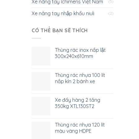
Xe nâng tay Ichimens Việt Nam
(5)
Xe nâng tay nhập khẩu niuli
(2)
CÓ THỂ BẠN SẼ THÍCH
Thùng rác inox nắp lật
300x240x610mm
Thùng rác nhựa 100 lít
nắp kín 2 bánh xe
Xe đẩy hàng 2 tầng
350kg XTL130ST2
Thùng rác nhựa 120 lít
màu vàng HDPE