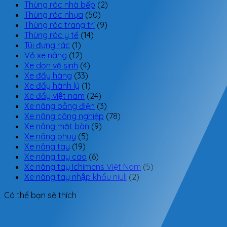
Thùng rác nhà bếp
(2)
Thùng rác nhựa
(50)
Thùng rác trang trí
(9)
Thùng rác y tế
(14)
Túi đựng rác
(1)
Vỏ xe nâng
(12)
Xe dọn vệ sinh
(4)
Xe đẩy hàng
(33)
Xe đẩy hành lý
(1)
Xe đẩy việt nam
(24)
Xe nâng bằng điện
(3)
Xe nâng công nghiệp
(78)
Xe nâng mặt bàn
(9)
Xe nâng phuy
(5)
Xe nâng tay
(19)
Xe nâng tay cao
(6)
Xe nâng tay Ichimens Việt Nam
(5)
Xe nâng tay nhập khẩu niuli
(2)
Có thể bạn sẽ thích