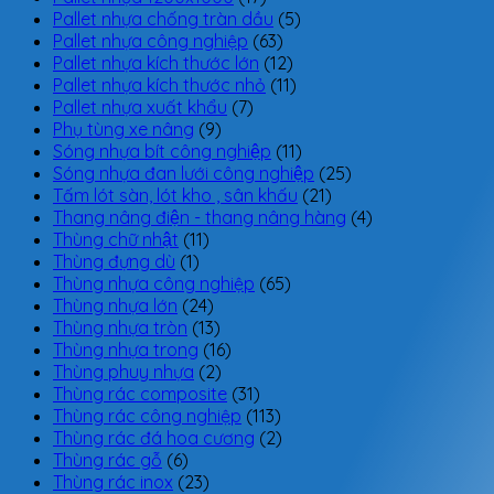
Pallet nhựa chống tràn dầu
(5)
Pallet nhựa công nghiệp
(63)
Pallet nhựa kích thước lớn
(12)
Pallet nhựa kích thước nhỏ
(11)
Pallet nhựa xuất khẩu
(7)
Phụ tùng xe nâng
(9)
Sóng nhựa bít công nghiệp
(11)
Sóng nhựa đan lưới công nghiệp
(25)
Tấm lót sàn, lót kho , sân khấu
(21)
Thang nâng điện - thang nâng hàng
(4)
Thùng chữ nhật
(11)
Thùng đựng dù
(1)
Thùng nhựa công nghiệp
(65)
Thùng nhựa lớn
(24)
Thùng nhựa tròn
(13)
Thùng nhựa trong
(16)
Thùng phuy nhựa
(2)
Thùng rác composite
(31)
Thùng rác công nghiệp
(113)
Thùng rác đá hoa cương
(2)
Thùng rác gỗ
(6)
Thùng rác inox
(23)