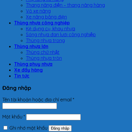
Thang nâng điện – thang nâng hàng
Vỏ xe nâng
Xe nâng bằng điện
Thùng nhựa công nghiệp
Kệ dụng cụ, khay nhựa
Sóng nhựa đan lưới công nghiệp
Thùng nhựa trong
Thùng nhựa lớn
Thùng chữ nhật
Thùng nhựa tròn
Thùng phuy nhựa
Xe đẩy hàng
Tin tức
Đăng nhập
Tên tài khoản hoặc địa chỉ email
*
Mật khẩu
*
Ghi nhớ mật khẩu
Đăng nhập