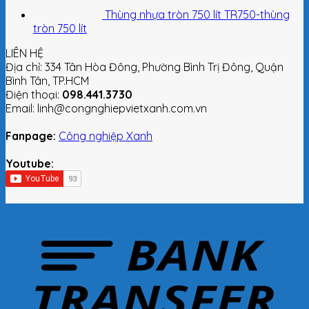
Thùng nhựa tròn 750 lít TR750-thùng
tròn 750 lít
LIÊN HỆ
Địa chỉ: 334 Tân Hòa Đông, Phường Bình Trị Đông, Quận
Bình Tân, TP.HCM
Điện thoại:
098.441.3730
Email: linh@congnghiepvietxanh.com.vn
Fanpage:
Công nghiệp Xanh
Youtube: