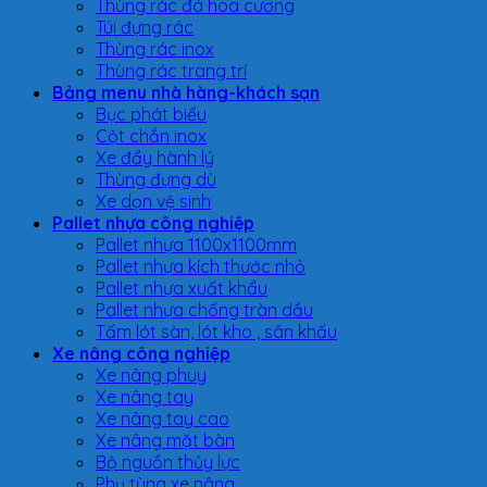
Thùng rác đá hoa cương
Túi đựng rác
Thùng rác inox
Thùng rác trang trí
Bảng menu nhà hàng-khách sạn
Bục phát biểu
Cột chắn inox
Xe đẩy hành lý
Thùng đựng dù
Xe dọn vệ sinh
Pallet nhựa công nghiệp
Pallet nhựa 1100x1100mm
Pallet nhựa kích thước nhỏ
Pallet nhựa xuất khẩu
Pallet nhựa chống tràn dầu
Tấm lót sàn, lót kho , sân khấu
Xe nâng công nghiệp
Xe nâng phuy
Xe nâng tay
Xe nâng tay cao
Xe nâng mặt bàn
Bộ nguồn thủy lực
Phụ tùng xe nâng