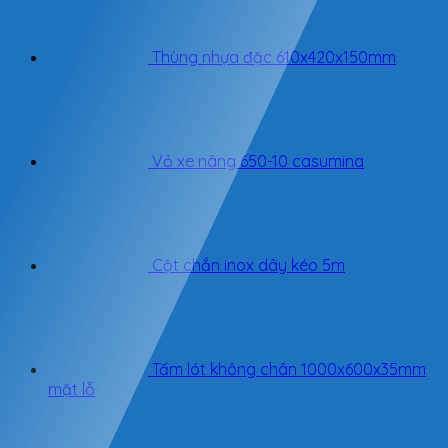
Thùng nhựa đặc 610x420x150mm
Vỏ xe nâng 650-10 casumina
Cột chắn inox dây kéo 5m
Tấm lót không chân 1000x600x35mm
mặt lỗ