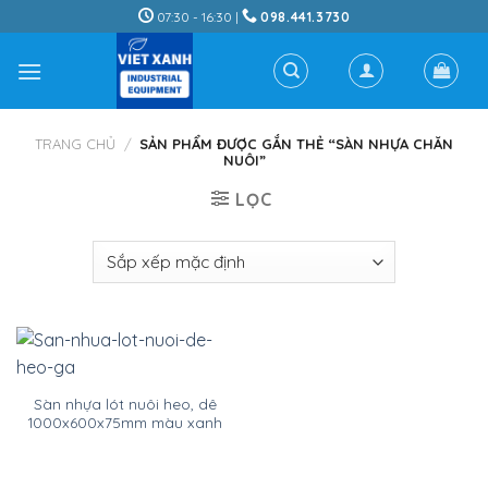
Skip
07:30 - 16:30 |
098.441.3730
to
content
TRANG CHỦ
/
SẢN PHẨM ĐƯỢC GẮN THẺ “SÀN NHỰA CHĂN
NUÔI”
LỌC
Sàn nhựa lót nuôi heo, dê
1000x600x75mm màu xanh