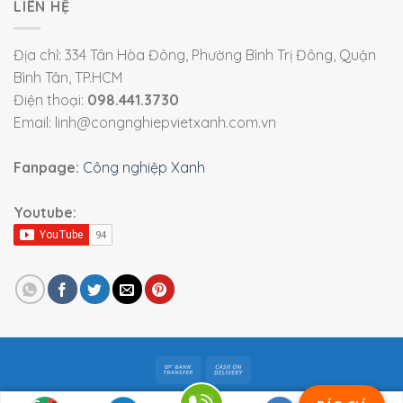
LIÊN HỆ
Địa chỉ: 334 Tân Hòa Đông, Phường Bình Trị Đông, Quận
Bình Tân, TP.HCM
Điện thoại:
098.441.3730
Email: linh@congnghiepvietxanh.com.vn
Fanpage:
Công nghiệp Xanh
Youtube:
Bản quyền 2026 ©
Viet Xanh Industry
|
Thiết bị công