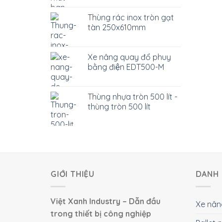
Thùng rác inox tròn gạt
tàn 250x610mm
Xe nâng quay đổ phuy
bằng điện EDT500-M
Thùng nhựa tròn 500 lít -
thùng tròn 500 lít
GIỚI THIỆU
DANH 
Việt Xanh Industry – Dẫn đầu
Xe nân
trong thiết bị công nghiệp