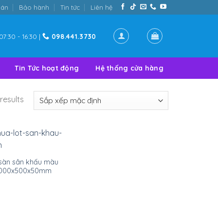
oán
Bảo hành
Tin tức
Liên hệ
07:30 - 16:30 |
098.441.3730
Tin Tức hoạt động
Hệ thống cửa hàng
results
 sàn sân khấu màu
000x500x50mm