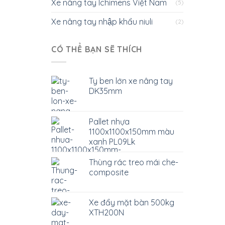
Xe nâng tay Ichimens Việt Nam
(5)
Xe nâng tay nhập khẩu niuli
(2)
CÓ THỂ BẠN SẼ THÍCH
Ty ben lớn xe nâng tay
DK35mm
Pallet nhựa
1100x1100x150mm màu
xanh PL09Lk
Thùng rác treo mái che-
composite
Xe đẩy mặt bàn 500kg
XTH200N