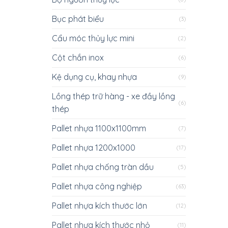
Bục phát biểu
(3)
Cẩu móc thủy lực mini
(2)
Cột chắn inox
(6)
Kệ dụng cụ, khay nhựa
(9)
Lồng thép trữ hàng - xe đầy lồng
(6)
thép
Pallet nhựa 1100x1100mm
(7)
Pallet nhựa 1200x1000
(17)
Pallet nhựa chống tràn dầu
(5)
Pallet nhựa công nghiệp
(63)
Pallet nhựa kích thước lớn
(12)
Pallet nhựa kích thước nhỏ
(11)