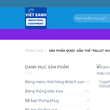
Skip
to
content
Tìm
kiếm:
TRANG CHỦ
/
SẢN PHẨM ĐƯỢC GẮN THẺ “PALLET NH
DANH MỤC SẢN PHẨM
Bảng menu nhà hàng-khách sạn
Coppha
(26)
1000x
Bảng thông báo inox
(12)
Bộ kẹp thùng phuy
(2)
Bộ nguồn thủy lực
(8)