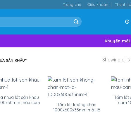
Trang chủ
Điều khoản
Thanh t
Khuyến mãi
Showing all 3 
ỰA SÂN KHẤU”
 nhựa lót sân khấu
Tấm lót
500x50mm màu cam
cam 1
Tấm lót không chân
1000x600x35mm mặt lỗ