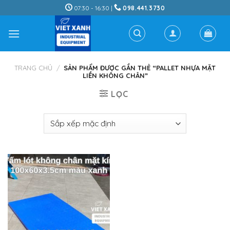
Skip
07:30 - 16:30 |
098.441.3730
to
content
TRANG CHỦ
/
SẢN PHẨM ĐƯỢC GẮN THẺ “PALLET NHỰA MẶT
LIỀN KHÔNG CHÂN”
LỌC