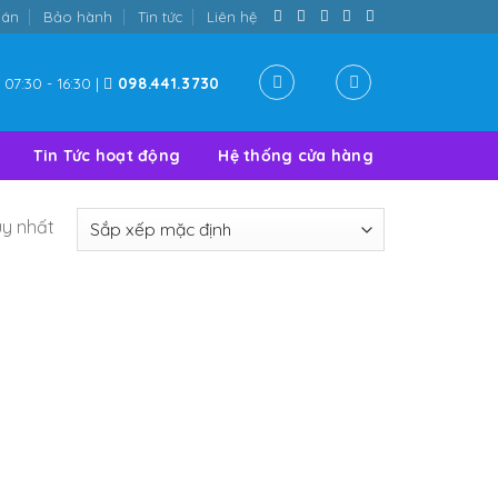
oán
Bảo hành
Tin tức
Liên hệ
07:30 - 16:30 |
098.441.3730
Tin Tức hoạt động
Hệ thống cửa hàng
uy nhất