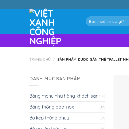
Skip
to
content
Tìm
kiếm:
TRANG CHỦ
/
SẢN PHẨM ĐƯỢC GẮN THẺ “PALLET NH
DANH MỤC SẢN PHẨM
Bảng menu nhà hàng-khách sạn
(26)
Bảng thông báo inox
(12)
Bộ kẹp thùng phuy
(2)
Bộ nguồn thủy lực
(8)