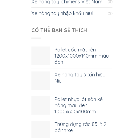
Xe nâng tay Ichimens Việt Nam
(5)
Xe nâng tay nhập khẩu niuli
(2)
CÓ THỂ BẠN SẼ THÍCH
Pallet cốc mặt liền
1200x1000x140mm màu
đen
Xe nâng tay 3 tấn hiệu
Niuli
Pallet nhựa lót sàn kê
hàng màu đen
1000x600x100mm
Thùng đựng rác 85 lít 2
bánh xe