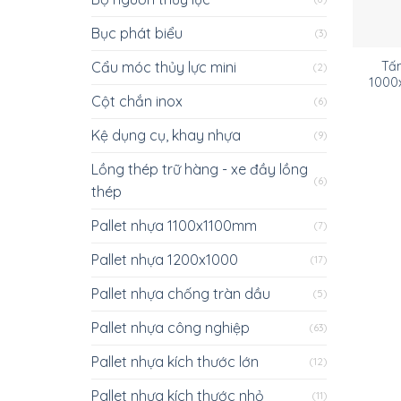
Bục phát biểu
(3)
Cẩu móc thủy lực mini
Tấ
(2)
1000
Cột chắn inox
(6)
Kệ dụng cụ, khay nhựa
(9)
Lồng thép trữ hàng - xe đầy lồng
(6)
thép
Pallet nhựa 1100x1100mm
(7)
Pallet nhựa 1200x1000
(17)
Pallet nhựa chống tràn dầu
(5)
Pallet nhựa công nghiệp
(63)
Pallet nhựa kích thước lớn
(12)
Pallet nhựa kích thước nhỏ
(11)