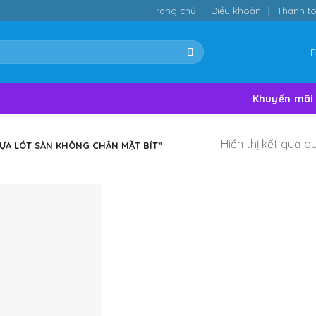
Trang chủ
Điều khoản
Thanh t
Khuyến mãi
Hiển thị kết quả d
ỰA LÓT SÀN KHÔNG CHÂN MẶT BÍT”