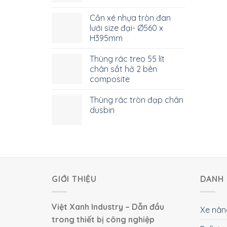
Cần xé nhựa tròn đan
lưới size đại- Ø560 x
H395mm
Thùng rác treo 55 lít
chân sắt hở 2 bên
composite
Thùng rác tròn đạp chân
dusbin
GIỚI THIỆU
DANH 
Việt Xanh Industry – Dẫn đầu
Xe nân
trong thiết bị công nghiệp