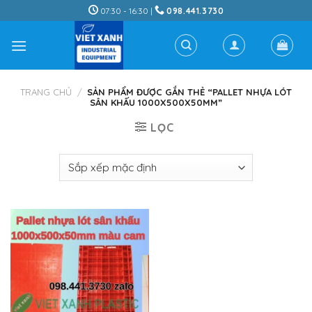
Skip
07:30 - 16:30 |
098.441.3730
to
content
TRANG CHỦ
/
SẢN PHẨM ĐƯỢC GẮN THẺ “PALLET NHỰA LÓT
SÂN KHẤU 1000X500X50MM”
LỌC