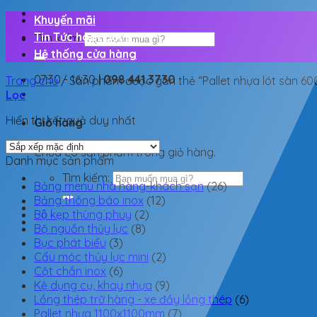
Khuyến mãi
Tin Tức hoạt động
Tìm kiếm:
Hệ thống cửa hàng
07:30 - 16:30 |
098.441.3730
Trang chủ
/
Sản phẩm được gắn thẻ “Pallet nhựa lót sàn 60
Lọc
Hiển thị kết quả duy nhất
Giỏ hàng
Chưa có sản phẩm trong giỏ hàng.
Danh mục sản phẩm
Tìm kiếm:
Bảng menu nhà hàng-khách sạn
(26)
Bảng thông báo inox
(12)
Bộ kẹp thùng phuy
(2)
Bộ nguồn thủy lực
(8)
Bục phát biểu
(3)
Cẩu móc thủy lực mini
(2)
Cột chắn inox
(6)
Kệ dụng cụ, khay nhựa
(9)
Lồng thép trữ hàng - xe đầy lồng thép
(6)
Pallet nhựa 1100x1100mm
(7)