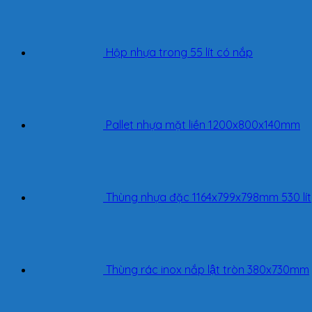
Hộp nhựa trong 55 lít có nắp
Pallet nhựa mặt liền 1200x800x140mm
Thùng nhựa đặc 1164x799x798mm 530 lít
Thùng rác inox nắp lật tròn 380x730mm