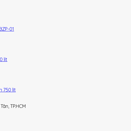
BZP-01
lít
750 lít
 Tân, TP.HCM