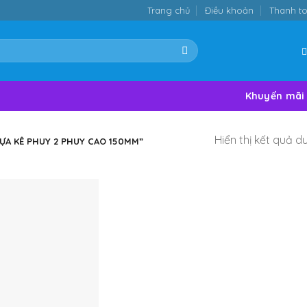
Trang chủ
Điều khoản
Thanh t
Khuyến mãi
Hiển thị kết quả d
ỰA KÊ PHUY 2 PHUY CAO 150MM”