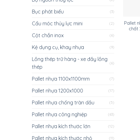
Bục phát biểu
(3)
Cẩu móc thủy lực mini
Pallet 
(2)
chấ
Cột chắn inox
(6)
Kệ dụng cụ, khay nhựa
(9)
Lồng thép trữ hàng - xe đầy lồng
(6)
thép
Pallet nhựa 1100x1100mm
(7)
Pallet nhựa 1200x1000
(17)
Pallet nhựa chống tràn dầu
(5)
Pallet nhựa công nghiệp
(63)
Pallet nhựa kích thước lớn
(12)
Pallet nhựa kích thước nhỏ
(11)