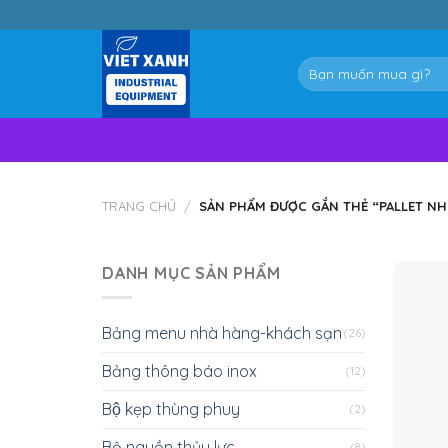
Skip
to
content
Tìm
kiếm:
TRANG CHỦ
/
SẢN PHẨM ĐƯỢC GẮN THẺ “PALLET NH
DANH MỤC SẢN PHẨM
Bảng menu nhà hàng-khách sạn
(26)
Bảng thông báo inox
(12)
Bộ kẹp thùng phuy
(2)
Bộ nguồn thủy lực
(8)