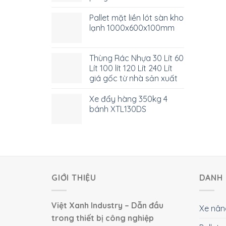
Pallet mặt liền lót sàn kho
lạnh 1000x600x100mm
Thùng Rác Nhựa 30 Lít 60
Lít 100 lít 120 Lít 240 Lít
giá gốc từ nhà sản xuất
Xe đẩy hàng 350kg 4
bánh XTL130DS
GIỚI THIỆU
DANH 
Việt Xanh Industry – Dẫn đầu
Xe nân
trong thiết bị công nghiệp