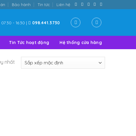
oán
Bảo hành
Tin tức
Liên hệ
07:30 - 16:30 |
098.441.3730
Tin Tức hoạt động
Hệ thống cửa hàng
uy nhất