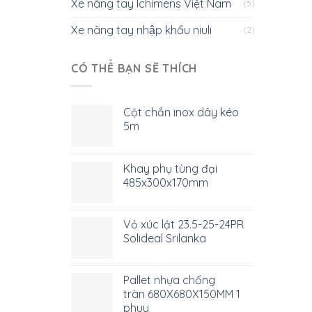
Xe nâng tay Ichimens Việt Nam
(5)
Xe nâng tay nhập khẩu niuli
(2)
CÓ THỂ BẠN SẼ THÍCH
Cột chắn inox dây kéo
5m
Khay phụ tùng đại
485x300x170mm
Vỏ xúc lật 23.5-25-24PR
Solideal Srilanka
Pallet nhựa chống
tràn 680X680X150MM 1
phuy