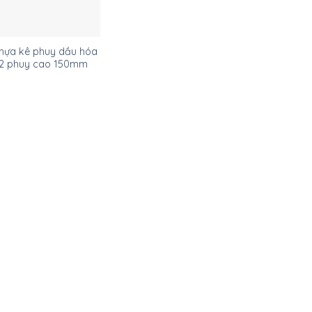
nhựa kê phuy dầu hóa
t 2 phuy cao 150mm