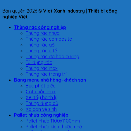
Bản quyền 2026 ©
Viet Xanh Industry
|
Thiết bị công
nghiệp Việt
Thùng rác công nghiệp
Thùng rác nhựa
Thùng rác composite
Thùng rác gỗ
Thùng rác y tế
Thùng rác đá hoa cương
Túi đựng rác
Thùng rác inox
Thùng rác trang trí
Bảng menu nhà hàng-khách sạn
Bục phát biểu
Cột chắn inox
Xe đẩy hành lý
Thùng đựng dù
Xe dọn vệ sinh
Pallet nhựa công nghiệp
Pallet nhựa 1100x1100mm
Pallet nhựa kích thước nhỏ