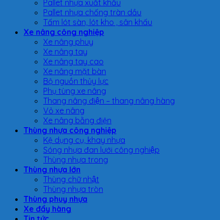
Pallet nhựa xuất khẩu
Pallet nhựa chống tràn dầu
Tấm lót sàn, lót kho , sân khấu
Xe nâng công nghiệp
Xe nâng phuy
Xe nâng tay
Xe nâng tay cao
Xe nâng mặt bàn
Bộ nguồn thủy lực
Phụ tùng xe nâng
Thang nâng điện – thang nâng hàng
Vỏ xe nâng
Xe nâng bằng điện
Thùng nhựa công nghiệp
Kệ dụng cụ, khay nhựa
Sóng nhựa đan lưới công nghiệp
Thùng nhựa trong
Thùng nhựa lớn
Thùng chữ nhật
Thùng nhựa tròn
Thùng phuy nhựa
Xe đẩy hàng
Tin tức