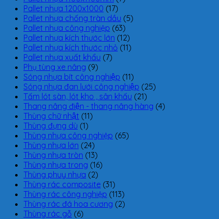
Pallet nhựa 1200x1000
(17)
Pallet nhựa chống tràn dầu
(5)
Pallet nhựa công nghiệp
(63)
Pallet nhựa kích thước lớn
(12)
Pallet nhựa kích thước nhỏ
(11)
Pallet nhựa xuất khẩu
(7)
Phụ tùng xe nâng
(9)
Sóng nhựa bít công nghiệp
(11)
Sóng nhựa đan lưới công nghiệp
(25)
Tấm lót sàn, lót kho , sân khấu
(21)
Thang nâng điện - thang nâng hàng
(4)
Thùng chữ nhật
(11)
Thùng đựng dù
(1)
Thùng nhựa công nghiệp
(65)
Thùng nhựa lớn
(24)
Thùng nhựa tròn
(13)
Thùng nhựa trong
(16)
Thùng phuy nhựa
(2)
Thùng rác composite
(31)
Thùng rác công nghiệp
(113)
Thùng rác đá hoa cương
(2)
Thùng rác gỗ
(6)