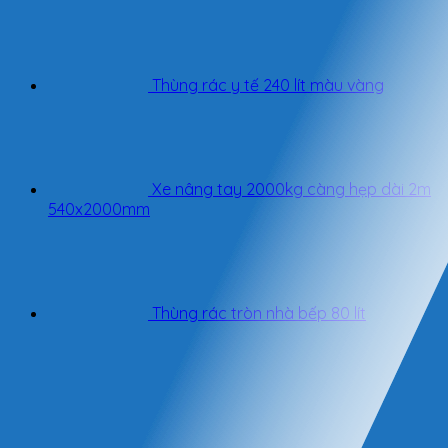
Thùng rác y tế 240 lít màu vàng
Xe nâng tay 2000kg càng hẹp dài 2m
540x2000mm
Thùng rác tròn nhà bếp 80 lít