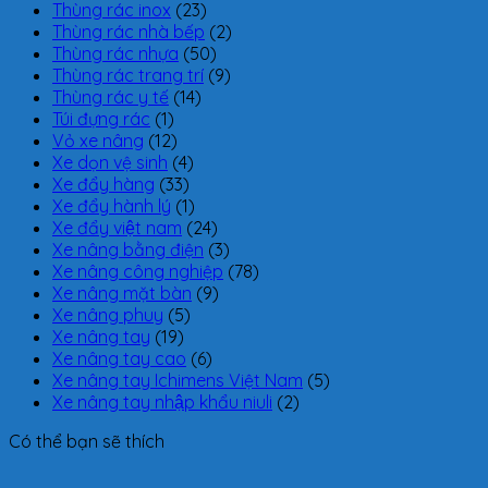
Thùng rác inox
(23)
Thùng rác nhà bếp
(2)
Thùng rác nhựa
(50)
Thùng rác trang trí
(9)
Thùng rác y tế
(14)
Túi đựng rác
(1)
Vỏ xe nâng
(12)
Xe dọn vệ sinh
(4)
Xe đẩy hàng
(33)
Xe đẩy hành lý
(1)
Xe đẩy việt nam
(24)
Xe nâng bằng điện
(3)
Xe nâng công nghiệp
(78)
Xe nâng mặt bàn
(9)
Xe nâng phuy
(5)
Xe nâng tay
(19)
Xe nâng tay cao
(6)
Xe nâng tay Ichimens Việt Nam
(5)
Xe nâng tay nhập khẩu niuli
(2)
Có thể bạn sẽ thích