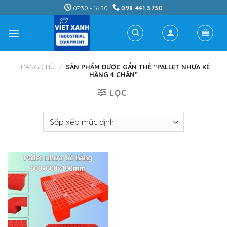
Skip
07:30 - 16:30 |
098.441.3730
to
content
TRANG CHỦ
/
SẢN PHẨM ĐƯỢC GẮN THẺ “PALLET NHỰA KÊ
HÀNG 4 CHÂN”
LỌC