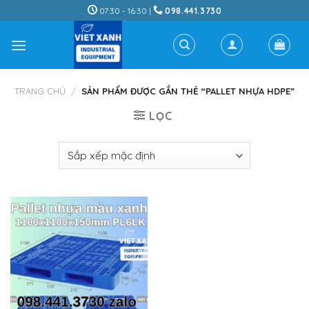
Skip
07:30 - 16:30 |
098.441.3730
to
content
TRANG CHỦ
/
SẢN PHẨM ĐƯỢC GẮN THẺ “PALLET NHỰA HDPE”
LỌC