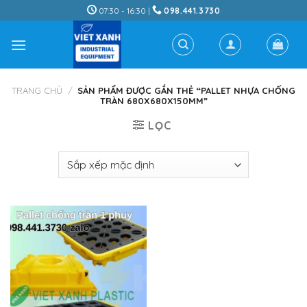
Skip
07:30 - 16:30 |
098.441.3730
to
content
TRANG CHỦ
/
SẢN PHẨM ĐƯỢC GẮN THẺ “PALLET NHỰA CHỐNG
TRÀN 680X680X150MM”
LỌC