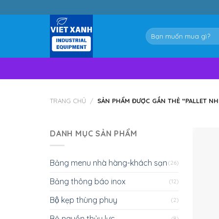
Skip
to
content
Tìm
kiếm:
TRANG CHỦ
/
SẢN PHẨM ĐƯỢC GẮN THẺ “PALLET NH
DANH MỤC SẢN PHẨM
Bảng menu nhà hàng-khách sạn
(26)
Bảng thông báo inox
(12)
Bộ kẹp thùng phuy
(2)
Bộ nguồn thủy lực
(8)