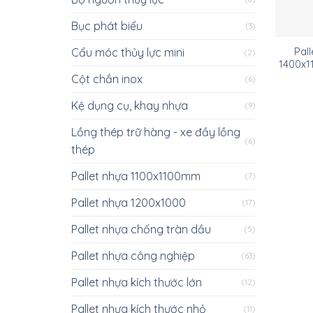
Bục phát biểu
(3)
Cẩu móc thủy lực mini
Pall
(2)
1400x1
Cột chắn inox
(6)
Kệ dụng cụ, khay nhựa
(9)
Lồng thép trữ hàng - xe đầy lồng
(6)
thép
Pallet nhựa 1100x1100mm
(7)
Pallet nhựa 1200x1000
(17)
Pallet nhựa chống tràn dầu
(5)
Pallet nhựa công nghiệp
(63)
Pallet nhựa kích thước lớn
(12)
Pallet nhựa kích thước nhỏ
(11)