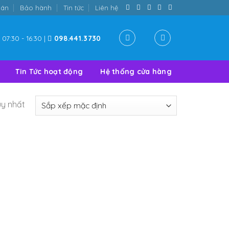
oán
Bảo hành
Tin tức
Liên hệ
07:30 - 16:30 |
098.441.3730
Tin Tức hoạt động
Hệ thống cửa hàng
uy nhất