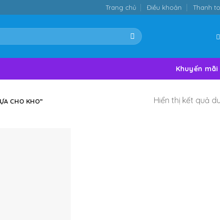
Trang chủ
Điều khoản
Thanh t
Khuyến mãi
Hiển thị kết quả d
ỰA CHO KHO”