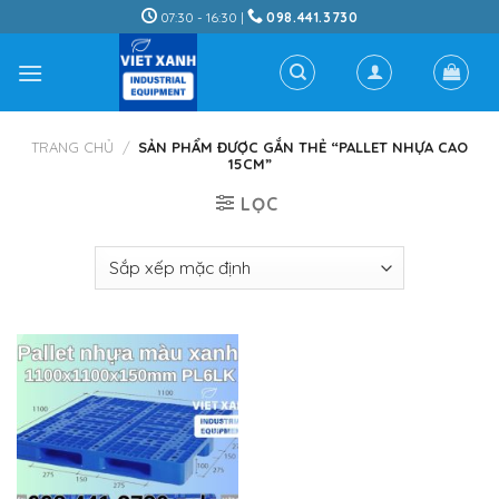
Skip
07:30 - 16:30 |
098.441.3730
to
content
TRANG CHỦ
/
SẢN PHẨM ĐƯỢC GẮN THẺ “PALLET NHỰA CAO
15CM”
LỌC