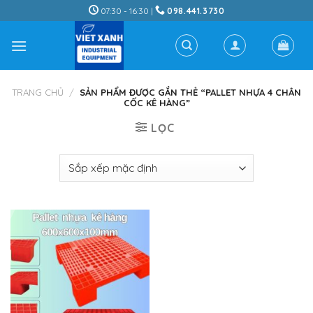
Skip
07:30 - 16:30 |
098.441.3730
to
content
TRANG CHỦ
/
SẢN PHẨM ĐƯỢC GẮN THẺ “PALLET NHỰA 4 CHÂN
CỐC KÊ HÀNG”
LỌC