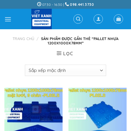
Skip
07:30 - 16:30 |
098.441.3730
to
content
TRANG CHỦ
/
SẢN PHẨM ĐƯỢC GẮN THẺ “PALLET NHỰA
1200X1000X78MM”
LỌC