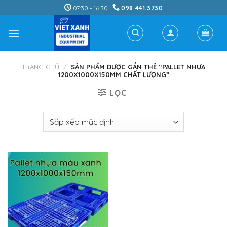
Skip
07:30 - 16:30 |
098.441.3730
to
content
TRANG CHỦ
/
SẢN PHẨM ĐƯỢC GẮN THẺ “PALLET NHỰA
1200X1000X150MM CHẤT LƯỢNG”
LỌC