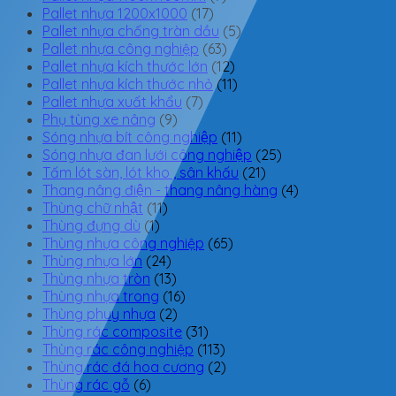
Pallet nhựa 1200x1000
(17)
Pallet nhựa chống tràn dầu
(5)
Pallet nhựa công nghiệp
(63)
Pallet nhựa kích thước lớn
(12)
Pallet nhựa kích thước nhỏ
(11)
Pallet nhựa xuất khẩu
(7)
Phụ tùng xe nâng
(9)
Sóng nhựa bít công nghiệp
(11)
Sóng nhựa đan lưới công nghiệp
(25)
Tấm lót sàn, lót kho , sân khấu
(21)
Thang nâng điện - thang nâng hàng
(4)
Thùng chữ nhật
(11)
Thùng đựng dù
(1)
Thùng nhựa công nghiệp
(65)
Thùng nhựa lớn
(24)
Thùng nhựa tròn
(13)
Thùng nhựa trong
(16)
Thùng phuy nhựa
(2)
Thùng rác composite
(31)
Thùng rác công nghiệp
(113)
Thùng rác đá hoa cương
(2)
Thùng rác gỗ
(6)