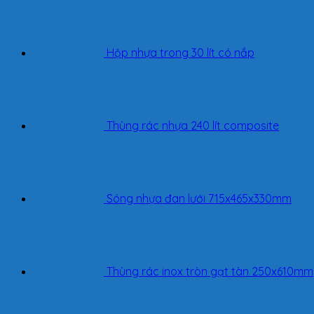
Hộp nhựa trong 30 lít có nắp
Thùng rác nhựa 240 lít composite
Sóng nhựa đan lưới 715x465x330mm
Thùng rác inox tròn gạt tàn 250x610mm