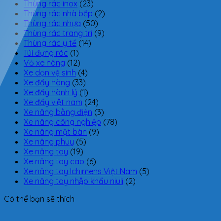
Thùng rác inox
(23)
Thùng rác nhà bếp
(2)
Thùng rác nhựa
(50)
Thùng rác trang trí
(9)
Thùng rác y tế
(14)
Túi đựng rác
(1)
Vỏ xe nâng
(12)
Xe dọn vệ sinh
(4)
Xe đẩy hàng
(33)
Xe đẩy hành lý
(1)
Xe đẩy việt nam
(24)
Xe nâng bằng điện
(3)
Xe nâng công nghiệp
(78)
Xe nâng mặt bàn
(9)
Xe nâng phuy
(5)
Xe nâng tay
(19)
Xe nâng tay cao
(6)
Xe nâng tay Ichimens Việt Nam
(5)
Xe nâng tay nhập khẩu niuli
(2)
Có thể bạn sẽ thích