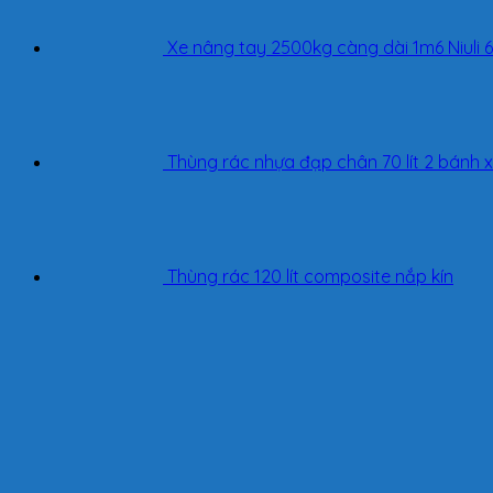
Xe nâng tay 2500kg càng dài 1m6 Niul
Thùng rác nhựa đạp chân 70 lít 2 bánh 
Thùng rác 120 lít composite nắp kín