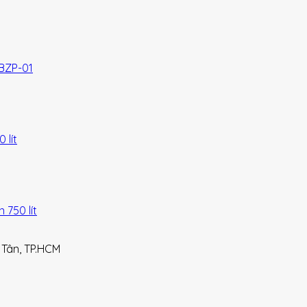
BZP-01
lít
750 lít
 Tân, TP.HCM