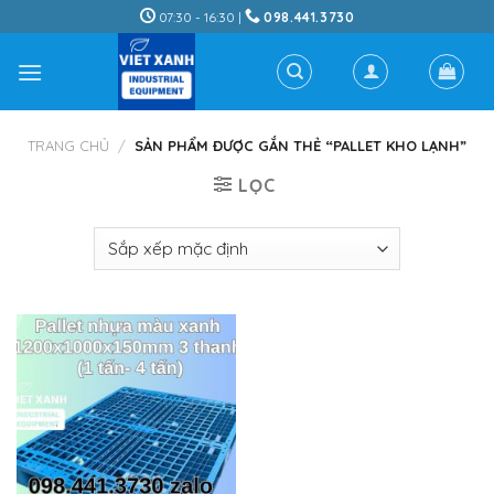
Skip
07:30 - 16:30 |
098.441.3730
to
content
TRANG CHỦ
/
SẢN PHẨM ĐƯỢC GẮN THẺ “PALLET KHO LẠNH”
LỌC