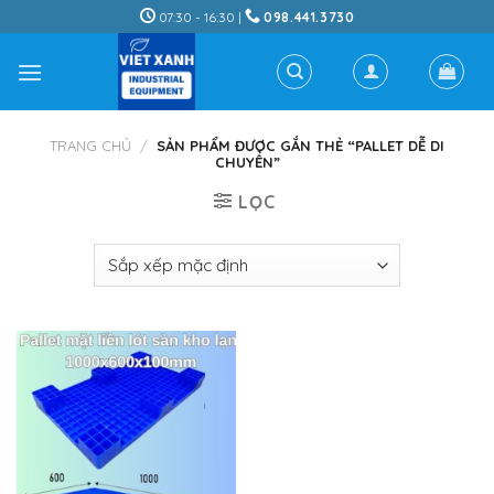
Skip
07:30 - 16:30 |
098.441.3730
to
content
TRANG CHỦ
/
SẢN PHẨM ĐƯỢC GẮN THẺ “PALLET DỄ DI
CHUYỂN”
LỌC