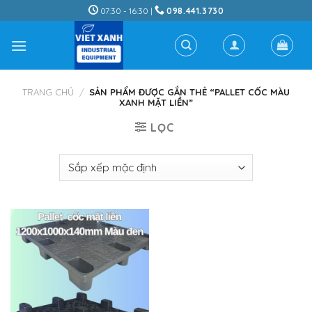
Skip
07:30 - 16:30 |
098.441.3730
to
content
TRANG CHỦ
/
SẢN PHẨM ĐƯỢC GẮN THẺ “PALLET CỐC MÀU
XANH MẶT LIỀN”
LỌC