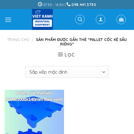
Skip
07:30 - 16:30 |
098.441.3730
to
content
TRANG CHỦ
/
SẢN PHẨM ĐƯỢC GẮN THẺ “PALLET CỐC KÊ SẦU
RIÊNG”
LỌC