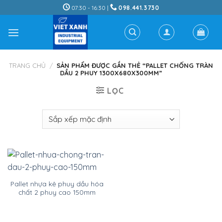
Skip
07:30 - 16:30 |
098.441.3730
to
content
TRANG CHỦ
/
SẢN PHẨM ĐƯỢC GẮN THẺ “PALLET CHỐNG TRÀN
DẦU 2 PHUY 1300X680X300MM”
LỌC
Pallet nhựa kê phuy dầu hóa
chất 2 phuy cao 150mm