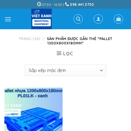
Skip
07:30 - 16:30 |
098.441.3730
to
content
TRANG CHỦ
/
SẢN PHẨM ĐƯỢC GẮN THẺ “PALLET
1200X800X180MM”
LỌC