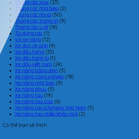
Thùng rác inox
(23)
Thùng rác nhà bếp
(2)
Thùng rác nhựa
(50)
Thùng rác trang trí
(9)
Thùng rác y tế
(14)
Túi đựng rác
(1)
Vỏ xe nâng
(12)
Xe dọn vệ sinh
(4)
Xe đẩy hàng
(33)
Xe đẩy hành lý
(1)
Xe đẩy việt nam
(24)
Xe nâng bằng điện
(3)
Xe nâng công nghiệp
(78)
Xe nâng mặt bàn
(9)
Xe nâng phuy
(5)
Xe nâng tay
(19)
Xe nâng tay cao
(6)
Xe nâng tay Ichimens Việt Nam
(5)
Xe nâng tay nhập khẩu niuli
(2)
Có thể bạn sẽ thích