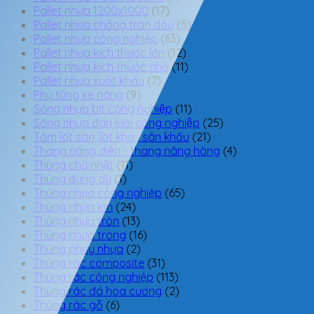
Pallet nhựa 1200x1000
(17)
Pallet nhựa chống tràn dầu
(5)
Pallet nhựa công nghiệp
(63)
Pallet nhựa kích thước lớn
(12)
Pallet nhựa kích thước nhỏ
(11)
Pallet nhựa xuất khẩu
(7)
Phụ tùng xe nâng
(9)
Sóng nhựa bít công nghiệp
(11)
Sóng nhựa đan lưới công nghiệp
(25)
Tấm lót sàn, lót kho , sân khấu
(21)
Thang nâng điện - thang nâng hàng
(4)
Thùng chữ nhật
(11)
Thùng đựng dù
(1)
Thùng nhựa công nghiệp
(65)
Thùng nhựa lớn
(24)
Thùng nhựa tròn
(13)
Thùng nhựa trong
(16)
Thùng phuy nhựa
(2)
Thùng rác composite
(31)
Thùng rác công nghiệp
(113)
Thùng rác đá hoa cương
(2)
Thùng rác gỗ
(6)