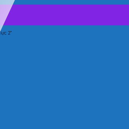
ực 2”