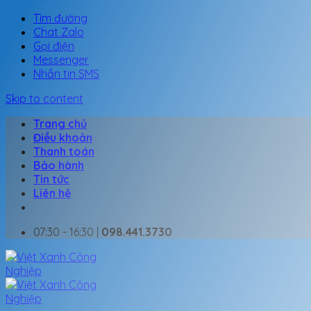
Tìm đường
Chat Zalo
Gọi điện
Messenger
Nhắn tin SMS
Skip to content
Trang chủ
Điều khoản
Thanh toán
Bảo hành
Tin tức
Liên hệ
07:30 - 16:30 |
098.441.3730