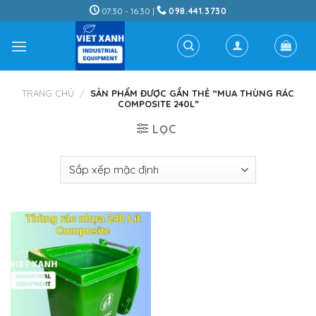
Skip
07:30 - 16:30 |
098.441.3730
to
content
TRANG CHỦ
/
SẢN PHẨM ĐƯỢC GẮN THẺ “MUA THÙNG RÁC
COMPOSITE 240L”
LỌC