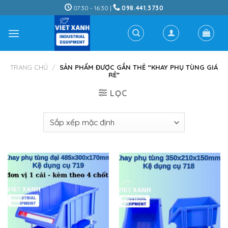
Skip
07:30 - 16:30 |
098.441.3730
to
content
TRANG CHỦ
/
SẢN PHẨM ĐƯỢC GẮN THẺ “KHAY PHỤ TÙNG GIÁ
RẺ”
LỌC