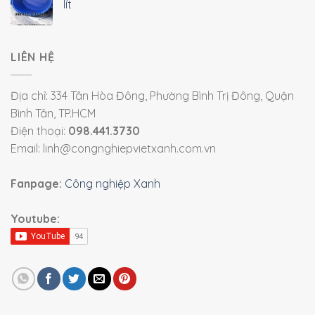
lít
LIÊN HỆ
Địa chỉ: 334 Tân Hòa Đông, Phường Bình Trị Đông, Quận
Bình Tân, TP.HCM
Điện thoại:
098.441.3730
Email: linh@congnghiepvietxanh.com.vn
Fanpage:
Công nghiệp Xanh
Youtube: