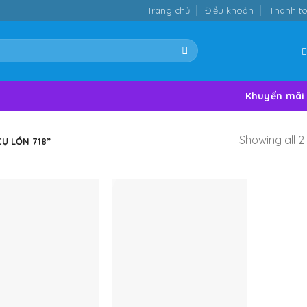
Trang chủ
Điều khoản
Thanh t
Khuyến mãi
Showing all 2 
̣ LỚN 718”