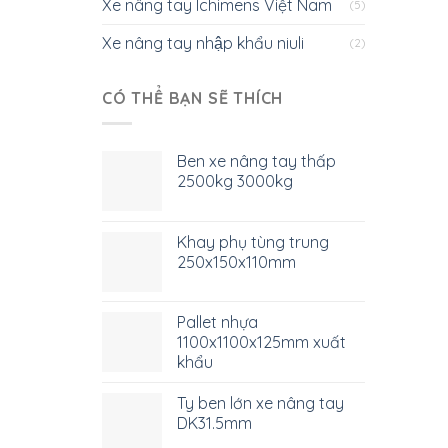
Xe nâng tay Ichimens Việt Nam
(5)
Xe nâng tay nhập khẩu niuli
(2)
CÓ THỂ BẠN SẼ THÍCH
Ben xe nâng tay thấp
2500kg 3000kg
Khay phụ tùng trung
250x150x110mm
Pallet nhựa
1100x1100x125mm xuất
khẩu
Ty ben lớn xe nâng tay
DK31.5mm