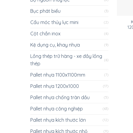
Bục phát biểu
(3)
Cẩu móc thủy lực mini
K
(2)
12
Cột chắn inox
(6)
Kệ dụng cụ, khay nhựa
(9)
Lồng thép trữ hàng - xe đầy lồng
(6)
thép
Pallet nhựa 1100x1100mm
(7)
Pallet nhựa 1200x1000
(17)
Pallet nhựa chống tràn dầu
(5)
Pallet nhựa công nghiệp
(63)
Pallet nhựa kích thước lớn
(12)
Pallet nhựa kích thước nhỏ
(11)