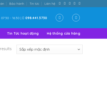
oán
Bảo hành
Tin tức
Liên hệ
07:30 - 16:30 |
098.441.3730
Tin Tức hoạt động
Hệ thống cửa hàng
results