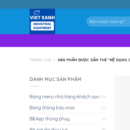
Skip
to
content
Tìm
kiếm:
TRANG CHỦ
/
SẢN PHẨM ĐƯỢC GẮN THẺ “KỆ DỤNG CU
DANH MỤC SẢN PHẨM
Bảng menu nhà hàng-khách sạn
(26)
Bảng thông báo inox
(12)
Bộ kẹp thùng phuy
(2)
Bộ nguồn thủy lực
(8)