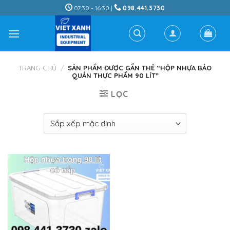
Skip
07:30 - 16:30 |
098.441.3730
to
content
TRANG CHỦ
/
SẢN PHẨM ĐƯỢC GẮN THẺ “HỘP NHỰA BẢO
QUẢN THỰC PHẨM 90 LÍT”
LỌC