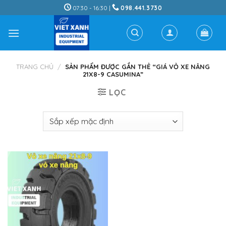
Skip
07:30 - 16:30 |
098.441.3730
to
content
TRANG CHỦ
/
SẢN PHẨM ĐƯỢC GẮN THẺ “GIÁ VỎ XE NÂNG
21X8-9 CASUMINA”
LỌC