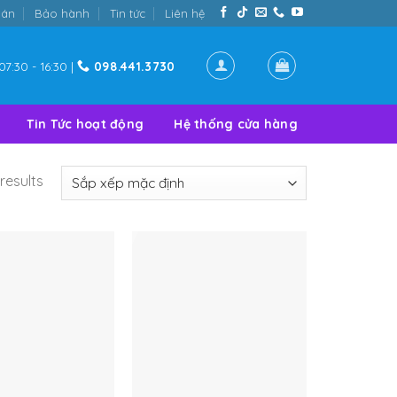
oán
Bảo hành
Tin tức
Liên hệ
07:30 - 16:30 |
098.441.3730
Tin Tức hoạt động
Hệ thống cửa hàng
results