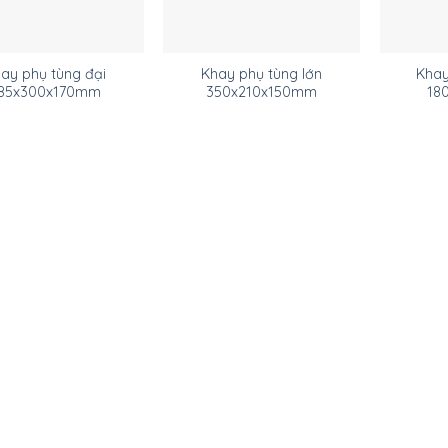
ay phụ tùng đại
Khay phụ tùng lớn
Khay 
85x300x170mm
350x210x150mm
18