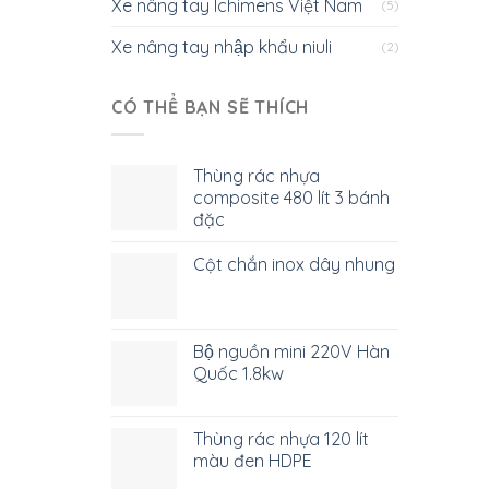
Xe nâng tay Ichimens Việt Nam
(5)
Xe nâng tay nhập khẩu niuli
(2)
CÓ THỂ BẠN SẼ THÍCH
Thùng rác nhựa
composite 480 lít 3 bánh
đặc
Cột chắn inox dây nhung
Bộ nguồn mini 220V Hàn
Quốc 1.8kw
Thùng rác nhựa 120 lít
màu đen HDPE