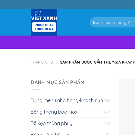
Skip
to
content
Tìm
kiếm:
TRANG CHỦ
/
SẢN PHẨM ĐƯỢC GẮN THẺ “GIÁ KHAY 
DANH MỤC SẢN PHẨM
Bảng menu nhà hàng-khách sạn
(26)
Bảng thông báo inox
(12)
Bộ kẹp thùng phuy
(2)
Bộ nguồn thủy lực
(8)