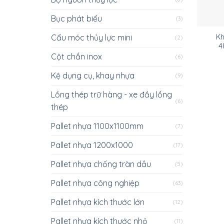
Bục phát biểu
(3)
Cẩu móc thủy lực mini
Kh
(2)
4
Cột chắn inox
(6)
Kệ dụng cụ, khay nhựa
(9)
Lồng thép trữ hàng - xe đầy lồng
(6)
thép
Pallet nhựa 1100x1100mm
(7)
Pallet nhựa 1200x1000
(17)
Pallet nhựa chống tràn dầu
(5)
Pallet nhựa công nghiệp
(63)
Pallet nhựa kích thước lớn
(12)
Pallet nhựa kích thước nhỏ
(11)