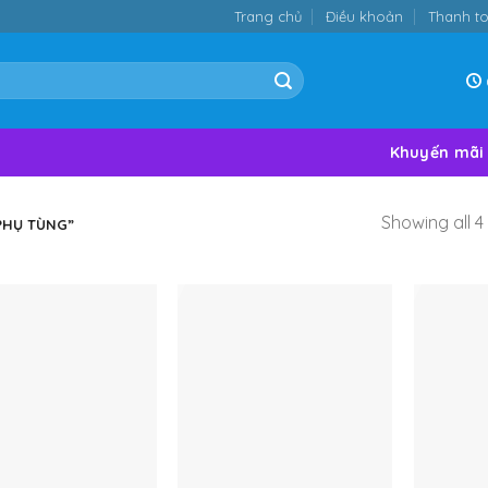
Trang chủ
Điều khoản
Thanh t
Khuyến mãi
Showing all 4 
PHỤ TÙNG”