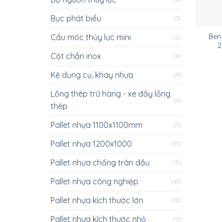
Bục phát biểu
(3)
Cẩu móc thủy lực mini
Ben
(2)
2
Cột chắn inox
(6)
Kệ dụng cụ, khay nhựa
(9)
Lồng thép trữ hàng - xe đầy lồng
(6)
thép
Pallet nhựa 1100x1100mm
(7)
Pallet nhựa 1200x1000
(17)
Pallet nhựa chống tràn dầu
(5)
Pallet nhựa công nghiệp
(63)
Pallet nhựa kích thước lớn
(12)
Pallet nhựa kích thước nhỏ
(11)