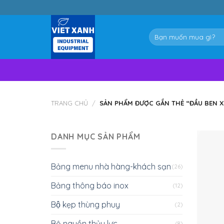
Skip
to
content
Tìm
kiếm:
TRANG CHỦ
/
SẢN PHẨM ĐƯỢC GẮN THẺ “ĐẦU BEN XE
DANH MỤC SẢN PHẨM
Bảng menu nhà hàng-khách sạn
(26)
Bảng thông báo inox
(12)
Bộ kẹp thùng phuy
(2)
Bộ nguồn thủy lực
(8)