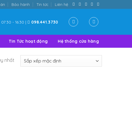
oán
Bảo hành
Tin tức
Liên hệ
07:30 - 16:30 |
098.441.3730
Tin Tức hoạt động
Hệ thống cửa hàng
uy nhất