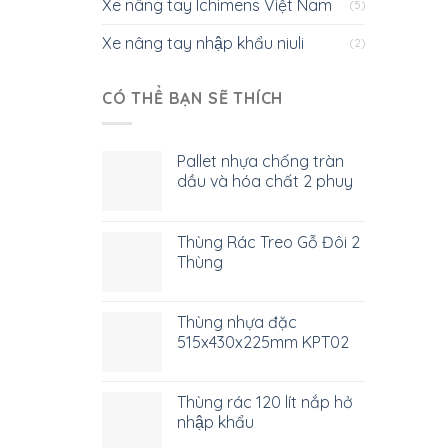
Xe nâng tay Ichimens Việt Nam
(5)
Xe nâng tay nhập khẩu niuli
(2)
CÓ THỂ BẠN SẼ THÍCH
Pallet nhựa chống tràn
dầu và hóa chất 2 phuy
Thùng Rác Treo Gỗ Đôi 2
Thùng
Thùng nhựa đặc
515x430x225mm KPT02
Thùng rác 120 lít nắp hở
nhập khẩu