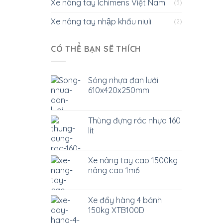
Xe nâng tay Ichimens Việt Nam
(5)
Xe nâng tay nhập khẩu niuli
(2)
CÓ THỂ BẠN SẼ THÍCH
Sóng nhựa đan lưới
610x420x250mm
Thùng đựng rác nhựa 160
lít
Xe nâng tay cao 1500kg
nâng cao 1m6
Xe đẩy hàng 4 bánh
150kg XTB100D