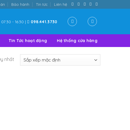
oán
Bảo hành
Tin tức
Liên hệ
07:30 - 16:30 |
098.441.3730
Tin Tức hoạt động
Hệ thống cửa hàng
uy nhất