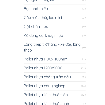
Bục phát biểu
(3)
Cẩu móc thủy lực mini
(2)
Cột chắn inox
(6)
Kệ dụng cụ, khay nhựa
(9)
Lồng thép trữ hàng - xe đầy lồng
(6)
thép
Pallet nhựa 1100x1100mm
(7)
Pallet nhựa 1200x1000
(17)
Pallet nhựa chống tràn dầu
(5)
Pallet nhựa công nghiệp
(63)
Pallet nhựa kích thước lớn
(12)
Pallet nhựa kích thước nhỏ
(11)