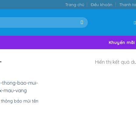
Trang chủ
Điều khoản
Thanh t
Khuyến mãi
Hiển thị kết quả d
”
 thông báo mũi tên