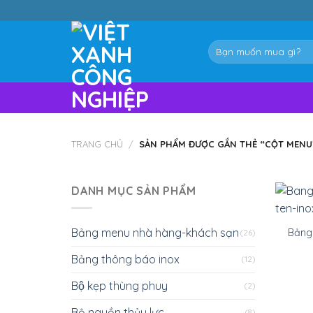
Skip
to
content
Tìm
kiếm:
TRANG CHỦ
/
SẢN PHẨM ĐƯỢC GẮN THẺ “CỘT MENU
DANH MỤC SẢN PHẨM
Bảng menu nhà hàng-khách sạn
Bảng
(26)
Bảng thông báo inox
(12)
Bộ kẹp thùng phuy
(2)
Bộ nguồn thủy lực
(8)