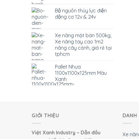
Bộ nguồn thủy lực điện
động cơ 12v & 24v
Xe nâng mặt bàn 500kg,
Xe nâng tay cao 1m2
nâng cây cảnh, giá rẻ tại
tphcm
Pallet Nhựa
1100x1100x125mm Màu
Xanh
GIỚI THIỆU
DANH 
Việt Xanh Industry – Dẫn đầu
Xe nân