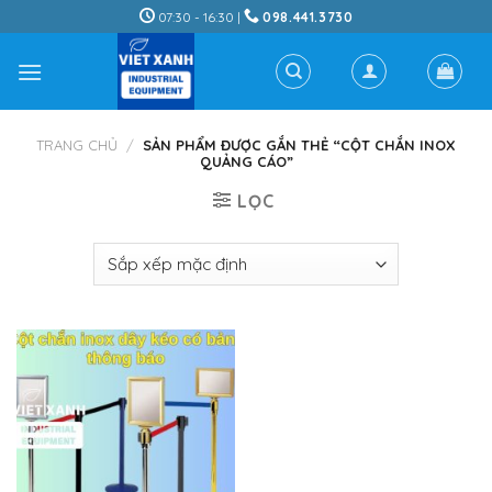
Skip
07:30 - 16:30 |
098.441.3730
to
content
TRANG CHỦ
/
SẢN PHẨM ĐƯỢC GẮN THẺ “CỘT CHẮN INOX
QUẢNG CÁO”
LỌC