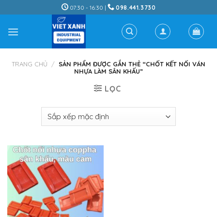
Skip
07:30 - 16:30 |
098.441.3730
to
content
TRANG CHỦ
/
SẢN PHẨM ĐƯỢC GẮN THẺ “CHỐT KẾT NỐI VÁN
NHỰA LÀM SÂN KHẤU”
LỌC