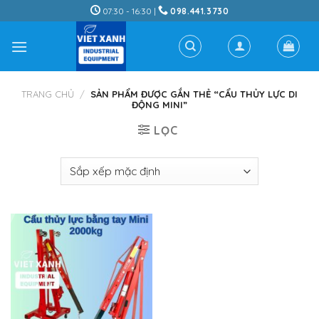
Skip
07:30 - 16:30 |
098.441.3730
to
content
TRANG CHỦ
/
SẢN PHẨM ĐƯỢC GẮN THẺ “CẨU THỦY LỰC DI
ĐỘNG MINI”
LỌC