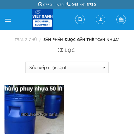
Skip
07:30 - 16:30 |
098.441.3730
to
content
TRANG CHỦ
/
SẢN PHẨM ĐƯỢC GẮN THẺ “CAN NHỰA”
LỌC