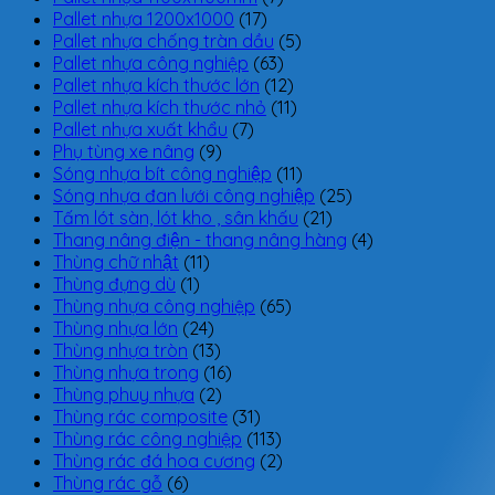
Pallet nhựa 1200x1000
(17)
Pallet nhựa chống tràn dầu
(5)
Pallet nhựa công nghiệp
(63)
Pallet nhựa kích thước lớn
(12)
Pallet nhựa kích thước nhỏ
(11)
Pallet nhựa xuất khẩu
(7)
Phụ tùng xe nâng
(9)
Sóng nhựa bít công nghiệp
(11)
Sóng nhựa đan lưới công nghiệp
(25)
Tấm lót sàn, lót kho , sân khấu
(21)
Thang nâng điện - thang nâng hàng
(4)
Thùng chữ nhật
(11)
Thùng đựng dù
(1)
Thùng nhựa công nghiệp
(65)
Thùng nhựa lớn
(24)
Thùng nhựa tròn
(13)
Thùng nhựa trong
(16)
Thùng phuy nhựa
(2)
Thùng rác composite
(31)
Thùng rác công nghiệp
(113)
Thùng rác đá hoa cương
(2)
Thùng rác gỗ
(6)