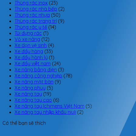
Thùng rác inox
(23)
Thùng rác nhà bếp
(2)
Thùng rác nhựa
(50)
Thùng rác trang trí
(9)
Thùng rác y tế
(14)
Túi đựng rác
(1)
Vỏ xe nâng
(12)
Xe dọn vệ sinh
(4)
Xe đẩy hàng
(33)
Xe đẩy hành lý
(1)
Xe đẩy việt nam
(24)
Xe nâng bằng điện
(3)
Xe nâng công nghiệp
(78)
Xe nâng mặt bàn
(9)
Xe nâng phuy
(5)
Xe nâng tay
(19)
Xe nâng tay cao
(6)
Xe nâng tay Ichimens Việt Nam
(5)
Xe nâng tay nhập khẩu niuli
(2)
Có thể bạn sẽ thích