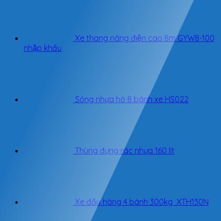
Xe thang nâng điện cao 8m GYW8-100
nhập khẩu
Sóng nhựa hở 8 bánh xe HS022
Thùng đựng rác nhựa 160 lít
Xe đẩy hàng 4 bánh 300kg XTH130N