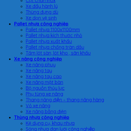
Cột chắn inox
Xe đẩy hành lý
Thùng đựng dù
Xe dọn vệ sinh
Pallet nhựa công nghiệp
Pallet nhựa 1100x1100mm
Pallet nhựa kích thước nhỏ
Pallet nhựa xuất khẩu
Pallet nhựa chống tràn dầu
Tấm lót sàn, lót kho , sân khấu
Xe nâng công nghiệp
Xe nâng phuy
Xe nâng tay
Xe nâng tay cao
Xe nâng mặt bàn
Bộ nguồn thủy lực
Phụ tùng xe nâng
Thang nâng điện – thang nâng hàng
Vỏ xe nâng
Xe nâng bằng điện
Thùng nhựa công nghiệp
Kệ dụng cụ, khay nhựa
Sóng nhựa đan lưới công nghiệp