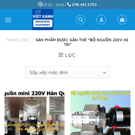
Skip
07:30 - 16:30 |
098.441.3730
to
content
TRANG CHỦ
/
SẢN PHẨM ĐƯỢC GẮN THẺ “BỘ NGUỒN 220V XE
TẢI”
LỌC