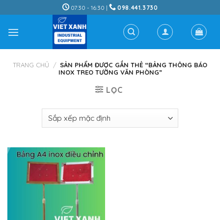
Skip
07:30 - 16:30 |
098.441.3730
to
content
TRANG CHỦ
/
SẢN PHẨM ĐƯỢC GẮN THẺ “BẢNG THÔNG BÁO
INOX TREO TƯỜNG VĂN PHÒNG”
LỌC