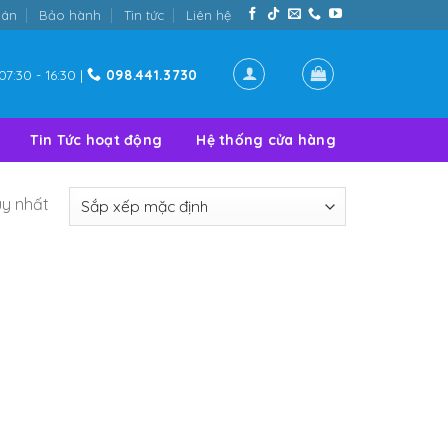
oán
Bảo hành
Tin tức
Liên hệ
07:30 - 16:30 |
098.441.3730
Tin Tức hoạt động
Hệ thống cửa hàng
uy nhất