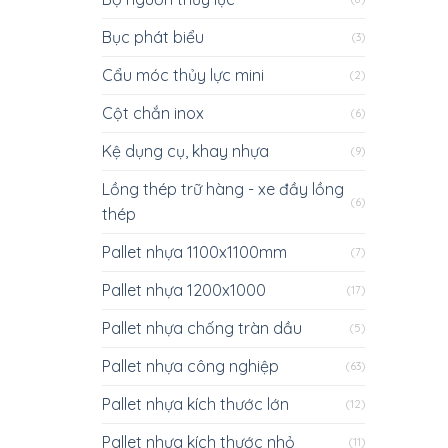
Bục phát biểu
(3)
Cẩu móc thủy lực mini
(2)
Cột chắn inox
(6)
Kệ dụng cụ, khay nhựa
(9)
Lồng thép trữ hàng - xe đầy lồng
(6)
thép
Pallet nhựa 1100x1100mm
(7)
Pallet nhựa 1200x1000
(17)
Pallet nhựa chống tràn dầu
(5)
Pallet nhựa công nghiệp
(63)
Pallet nhựa kích thước lớn
(12)
Pallet nhựa kích thước nhỏ
(11)