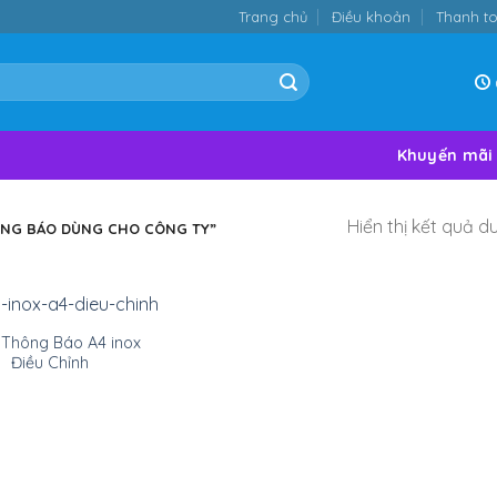
Trang chủ
Điều khoản
Thanh t
Khuyến mãi
Hiển thị kết quả d
NG BÁO DÙNG CHO CÔNG TY”
 Thông Báo A4 inox
Điều Chỉnh