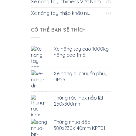
Xe nâng tay Ichimens Việt Nam
(5)
Xe nâng tay nhập khẩu niuli
(2)
CÓ THỂ BẠN SẼ THÍCH
Xe nâng tay cao 1000kg
nâng cao 1m6
Xe nâng di chuyển phuy
DP25
Thùng rác inox nắp lật
250x300mm
Thùng nhựa đặc
380x230x140mm KPT01