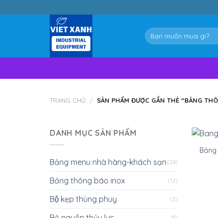
Skip
to
content
Tìm
kiếm:
TRANG CHỦ
/
SẢN PHẨM ĐƯỢC GẮN THẺ “BẢNG THÔ
DANH MỤC SẢN PHẨM
Bảng
Bảng menu nhà hàng-khách sạn
(26)
Bảng thông báo inox
(12)
Bộ kẹp thùng phuy
(2)
Bộ nguồn thủy lực
(8)