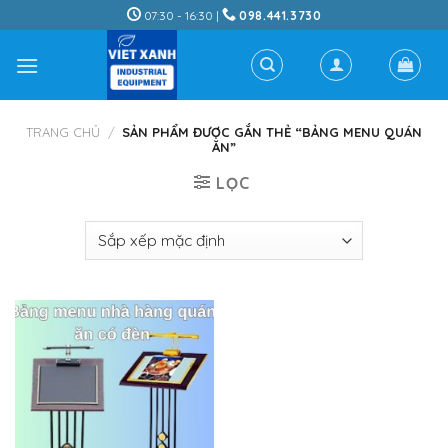
Skip
07:30 - 16:30 |
098.441.3730
to
content
TRANG CHỦ
/
SẢN PHẨM ĐƯỢC GẮN THẺ “BẢNG MENU QUÁN
ĂN”
LỌC