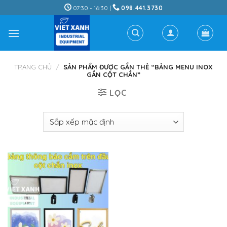
Skip
07:30 - 16:30 |
098.441.3730
to
content
TRANG CHỦ
/
SẢN PHẨM ĐƯỢC GẮN THẺ “BẢNG MENU INOX
GẮN CỘT CHẮN”
LỌC